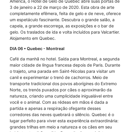
América, o Hotel de Gelo de Québec abre suas portas de
3 de janeiro a 22 de março de 2020. Esta obra de arte
completamente efêmera, feita de gelo e de neve, oferece
um espetáculo fascinante. Descubra o grande salão, a
capela, a grande escorrega, as exposições e o bar de
gelo. Os traslados de ida e volta incluídos para Valcartier.
Alojamento em Quebec.
DIA 06
• Quebec - Montreal
Café da manhã no hotel. Saída para Montreal, a segunda
maior cidade de língua francesa depois de Paris. Durante
o trajeto, uma parada em Saint-Nicolas para visitar um
canil e experimentar o trenó de cachorros. Meio de
transporte tradicional dos povos aborígines do Extremo
Norte, os trenós puxados por cães o aproximarão da
natureza, criando uma cumplicidade inigualável entre
você e o animal. Com as rédeas em mãos é dada a
partida e apenas a respiração ofegante desses
corredores das neves quebrará o silêncio. Quebec é o
lugar perfeito para viver esta experiência extraordinária:
grandes trilhas em meio a natureza e os cães em seu