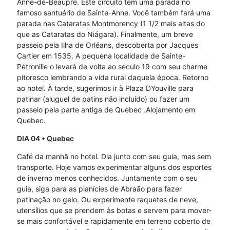
Anne-de-Beaupré. Este circuito tem uma parada no
famoso santuário de Sainte-Anne. Você também fará uma
parada nas Cataratas Montmorency (1 1/2 mais altas do
que as Cataratas do Niágara). Finalmente, um breve
passeio pela Ilha de Orléans, descoberta por Jacques
Cartier em 1535. A pequena localidade de Sainte-
Pétronille o levará de volta ao século 19 com seu charme
pitoresco lembrando a vida rural daquela época. Retorno
ao hotel. À tarde, sugerimos ir à Plaza DYouville para
patinar (aluguel de patins não incluído) ou fazer um
passeio pela parte antiga de Quebec .Alojamento em
Quebec.
DIA 04
• Quebec
Café da manhã no hotel. Dia junto com seu guia, mas sem
transporte. Hoje vamos experimentar alguns dos esportes
de inverno menos conhecidos. Juntamente com o seu
guia, siga para as planícies de Abraão para fazer
patinação no gelo. Ou experimente raquetes de neve,
utensílios que se prendem às botas e servem para mover-
se mais confortável e rapidamente em terreno coberto de